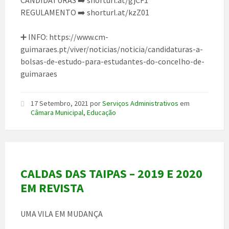
CANDIDATURAS ➡️ shorturl.at/gjCF1
REGULAMENTO ➡️ shorturl.at/kzZ01
➕ INFO: https://www.cm-
guimaraes.pt/viver/noticias/noticia/candidaturas-a-
bolsas-de-estudo-para-estudantes-do-concelho-de-
guimaraes
17 Setembro, 2021
por
Serviços Administrativos
em
Câmara Municipal
,
Educação
CALDAS DAS TAIPAS – 2019 E 2020
EM REVISTA
UMA VILA EM MUDANÇA