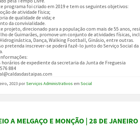
do pela Tempo Livre.
e programa foi criado em 2019 e tem os seguintes objetivos:
oção de atividade física;
ria de qualidade de vida; e
nto da convivialidade.
e projeto, direcionado para a população com mais de 55 anos, res
lho de Guimarães, promove um conjunto de atividades físicas, inc
 Hidroginástica, Dança, Walking Football, Ginásio, entre outras.
o pretenda inscrever-se poderá fazê-lo junto do Serviço Social da
a.
informações:
 horários de expediente da secretaria da Junta de Freguesia
576 884
al@caldasdastaipas.com
eiro, 2023
por
Serviços Administrativos
em
Social
IO A MELGAÇO E MONÇÃO | 28 DE JANEIRO