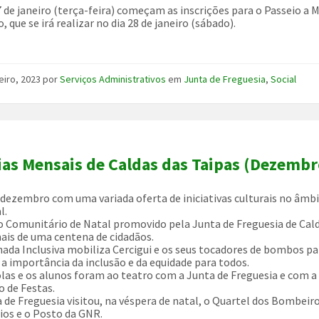
7 de janeiro (terça-feira) começam as inscrições para o Passeio a
 que se irá realizar no dia 28 de janeiro (sábado).
)
eiro, 2023
por
Serviços Administrativos
em
Junta de Freguesia
,
Social
ias Mensais de Caldas das Taipas (Dezembr
 dezembro com uma variada oferta de iniciativas culturais no âmb
l.
 Comunitário de Natal promovido pela Junta de Freguesia de Cal
ais de uma centena de cidadãos.
ada Inclusiva mobiliza Cercigui e os seus tocadores de bombos pa
r a importância da inclusão e da equidade para todos.
olas e os alunos foram ao teatro com a Junta de Freguesia e com a
 de Festas.
a de Freguesia visitou, na véspera de natal, o Quartel dos Bombeir
ios e o Posto da GNR.