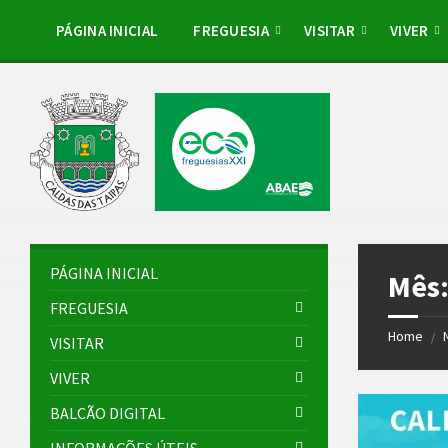
Skip
Skip
Skip
Skip
to
to
to
to
PÁGINA INICIAL
FREGUESIA
VISITAR
VIVER
content
left
right
footer
sidebar
sidebar
PÁGINA INICIAL
Mês
FREGUESIA
Home
/
VISITAR
VIVER
BALCÃO DIGITAL