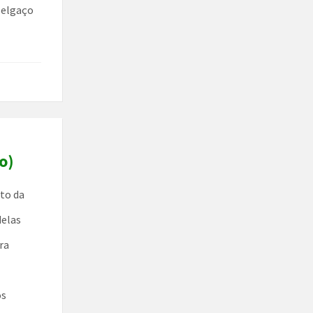
 Melgaço
o)
ito da
delas
ra
os