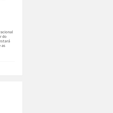
racional
r do
estará
e as