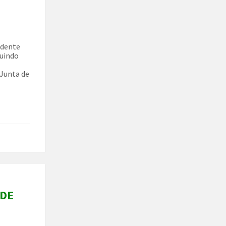
idente
luindo
 Junta de
 DE