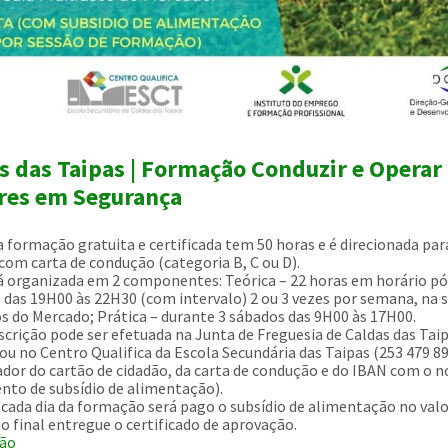
s das Taipas | Formação Conduzir e Operar
res em Segurança
 formação gratuita e certificada tem 50 horas e é direcionada par
com carta de condução (categoria B, C ou D).
 organizada em 2 componentes: Teórica – 22 horas em horário pó
– das 19H00 às 22H30 (com intervalo) 2 ou 3 vezes por semana, na 
s do Mercado; Prática – durante 3 sábados das 9H00 às 17H00.
scrição pode ser efetuada na Junta de Freguesia de Caldas das Tai
 ou no Centro Qualifica da Escola Secundária das Taipas (253 479 89
ador do cartão de cidadão, da carta de condução e do IBAN com o 
to de subsídio de alimentação).
cada dia da formação será pago o subsídio de alimentação no valo
no final entregue o certificado de aprovação.
ão