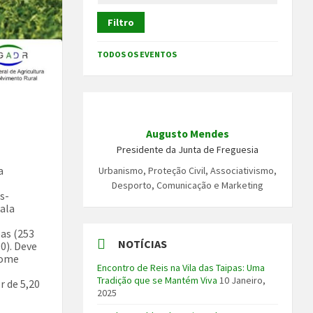
Filtro
TODOS OS EVENTOS
Augusto Mendes
Presidente da Junta de Freguesia
a
Urbanismo, Proteção Civil, Associativismo,
Desporto, Comunicação e Marketing
s-
sala
pas (253
NOTÍCIAS
0). Deve
nome
Encontro de Reis na Vila das Taipas: Uma
Tradição que se Mantém Viva
10 Janeiro,
r de 5,20
2025