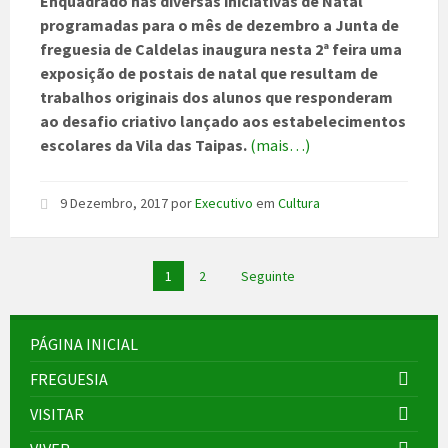
Enquadrado nas diversas iniciativas de Natal
programadas para o mês de dezembro a Junta de
freguesia de Caldelas inaugura nesta 2ª feira uma
exposição de postais de natal que resultam de
trabalhos originais dos alunos que responderam
ao desafio criativo lançado aos estabelecimentos
escolares da Vila das Taipas.
(mais…)
9 Dezembro, 2017
por
Executivo
em
Cultura
Paginação
1
2
Seguinte
dos
conteúdos
PÁGINA INICIAL
FREGUESIA
VISITAR