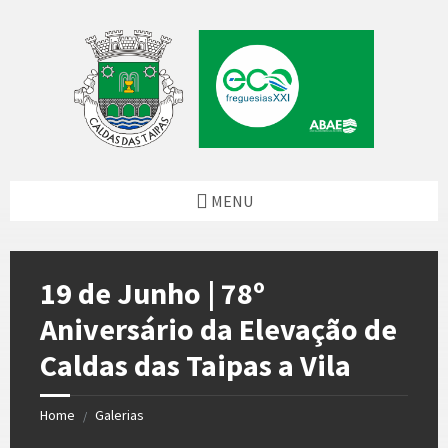
Skip
Skip
Skip
to
to
to
content
left
footer
sidebar
MENU
19 de Junho | 78º
Aniversário da Elevação de
Caldas das Taipas a Vila
Home
Galerias
/