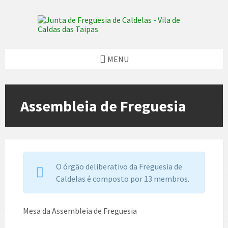
Skip
Skip
Skip
Skip
to
to
to
to
content
left
right
footer
sidebar
sidebar
MENU
Assembleia de Freguesia
O órgão deliberativo da Freguesia de
Caldelas é composto por 13 membros.
Mesa da Assembleia de Freguesia