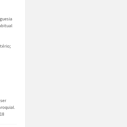
eguesia
abitual
tério;
 ser
roquial.
018