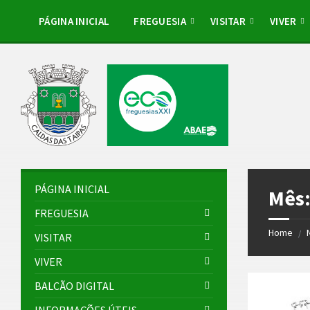
Skip
Skip
Skip
Skip
to
to
to
to
PÁGINA INICIAL
FREGUESIA
VISITAR
VIVER
content
left
right
footer
sidebar
sidebar
PÁGINA INICIAL
Mês
FREGUESIA
Home
/
VISITAR
VIVER
BALCÃO DIGITAL