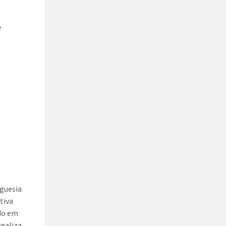
eguesia
tiva
ado em
realiza