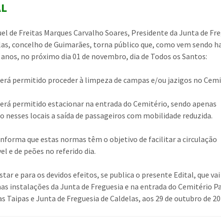
AL
uel de Freitas Marques Carvalho Soares, Presidente da Junta de Fr
las, concelho de Guimarães, torna público que, como vem sendo h
 anos, no próximo dia 01 de novembro, dia de Todos os Santos:
será permitido proceder à limpeza de campas e/ou jazigos no Cemi
será permitido estacionar na entrada do Cemitério, sendo apenas
o nesses locais a saída de passageiros com mobilidade reduzida.
 informa que estas normas têm o objetivo de facilitar a circulação
l e de peões no referido dia.
tar e para os devidos efeitos, se publica o presente Edital, que vai
nas instalações da Junta de Freguesia e na entrada do Cemitério Pa
as Taipas e Junta de Freguesia de Caldelas, aos 29 de outubro de 2