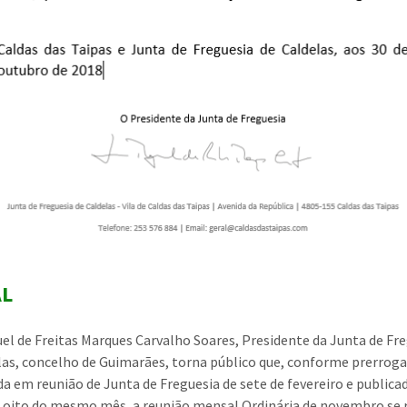
AL
uel de Freitas Marques Carvalho Soares, Presidente da Junta de Fr
las, concelho de Guimarães, torna público que, conforme prerroga
da em reunião de Junta de Freguesia de sete de fevereiro e public
e oito do mesmo mês, a reunião mensal Ordinária de novembro se 