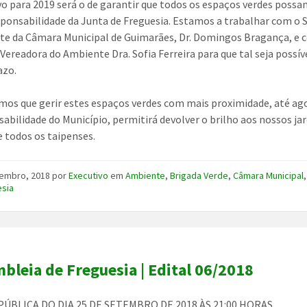
vo para 2019 será o de garantir que todos os espaços verdes possa
sponsabilidade da Junta de Freguesia. Estamos a trabalhar com o
te da Câmara Municipal de Guimarães, Dr. Domingos Bragança, e 
Vereadora do Ambiente Dra. Sofia Ferreira para que tal seja possív
azo.
mos que gerir estes espaços verdes com mais proximidade, até ag
sabilidade do Município, permitirá devolver o brilho aos nossos ja
e todos os taipenses.
tembro, 2018
por
Executivo
em
Ambiente
,
Brigada Verde
,
Câmara Municipal
esia
bleia de Freguesia | Edital 06/2018
PÚBLICA DO DIA 25 DE SETEMBRO DE 2018 ÀS 21:00 HORAS