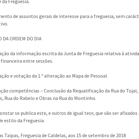
e da Freguesia.
mento de assuntos gerais de interesse para a freguesia, sem carác
tivo.
 DA ORDEM DO DIA
iação da informação escrita da Junta de Freguesia relativa à ativid
 financeira entre sessões.
iação e votação da 1.ª alteração ao Mapa de Pessoal.
ação competências – Conclusão da Requalificação da Rua do Tojal,
os, Rua do Rabelo e Obras na Rua do Montinho.
onstar se publica este, e outros de igual teor, que vão ser afixados
e estilo da Freguesia.
as Taipas, Freguesia de Caldelas, aos 15 de setembro de 2018