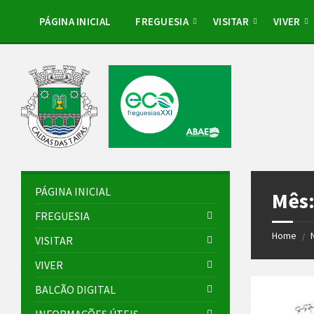
Skip
Skip
Skip
Skip
to
to
to
to
PÁGINA INICIAL
FREGUESIA
VISITAR
VIVER
content
left
right
footer
sidebar
sidebar
PÁGINA INICIAL
Mês
FREGUESIA
Home
/
VISITAR
VIVER
BALCÃO DIGITAL