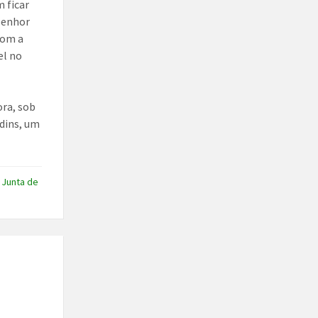
m ficar
 Senhor
com a
el no
ora, sob
rdins, um
,
Junta de