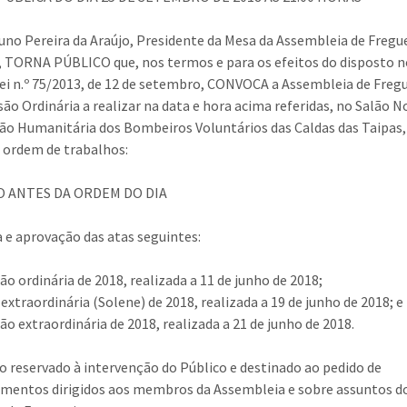
uno Pereira da Araújo, Presidente da Mesa da Assembleia de Fregu
, TORNA PÚBLICO que, nos termos e para os efeitos do disposto n
 Lei n.º 75/2013, de 12 de setembro, CONVOCA a Assembleia de Freg
são Ordinária a realizar na data e hora acima referidas, no Salão N
ão Humanitária dos Bombeiros Voluntários das Caldas das Taipas
 ordem de tr
abalhos:
 ANTES DA ORDEM DO DIA
ra e aprovação das atas seguintes:
são ordinária de 2018, realizada a 11 de junho de 2018;
 extraordinária (Solene) de 2018, realizada a 19 de junho de 2018; e
são extraordinária de 2018, realizada a 21 de junho de 2018.
do reservado à intervenção do Público e destinado ao pedido de
imentos dirigidos aos membros da Assembleia e sobre assuntos d