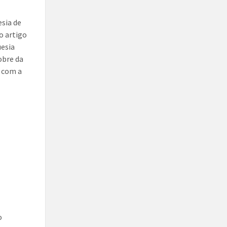
esia de
o artigo
uesia
obre da
, com a
o