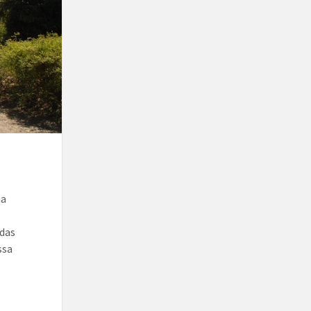
ma
 das
ssa