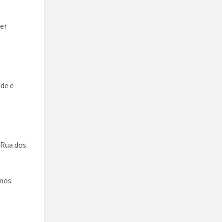
ter
ade e
 Rua dos
 nos