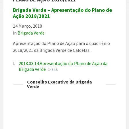
Brigada Verde – Apresentação do Plano de
Ação 2018/2021
14 Março, 2018
in
Brigada Verde
Apresentação do Plano de Ação para o quadriénio
2018/2021 da Brigada Verde de Caldelas.
2018.03.14.Apresentação do Plano de Ação da
File
File
Brigada Verde
346 kB
extension:
size:
pdf
Conselho Executivo da Brigada
Verde