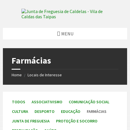
Skip
Skip
Skip
to
to
to
content
left
footer
sidebar
MENU
Farmácias
Home
Locais de Interesse
/
TODOS
ASSOCIATIVISMO
COMUNICAÇÃO SOCIAL
CULTURA
DESPORTO
EDUCAÇÃO
FARMÁCIAS
JUNTA DE FREGUESIA
PROTEÇÃO E SOCORRO