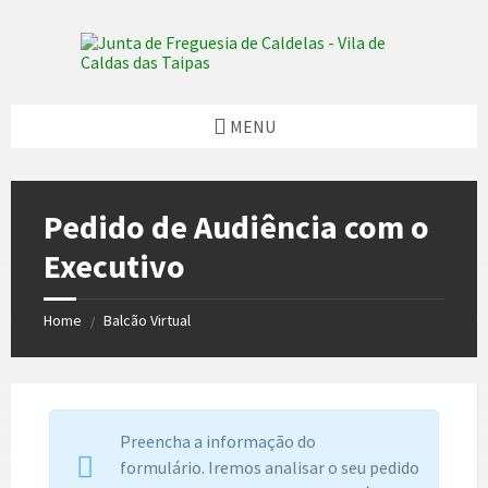
Skip
Skip
Skip
to
to
to
content
left
footer
sidebar
MENU
Pedido de Audiência com o
Executivo
Home
Balcão Virtual
/
Preencha a informação do
formulário. Iremos analisar o seu pedido