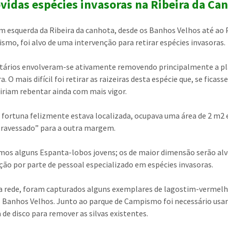
idas espécies invasoras na Ribeira da Ca
 esquerda da Ribeira da canhota, desde os Banhos Velhos até ao 
smo, foi alvo de uma intervenção para retirar espécies invasoras.
tários envolveram-se ativamente removendo principalmente a p
a. O mais difícil foi retirar as raizeiras desta espécie que, se ficas
 iriam rebentar ainda com mais vigor.
a fortuna felizmente estava localizada, ocupava uma área de 2 m2 e
travessado” para a outra margem.
s alguns Espanta-lobos jovens; os de maior dimensão serão alv
ção por parte de pessoal especializado em espécies invasoras.
 rede, foram capturados alguns exemplares de lagostim-vermelh
 Banhos Velhos. Junto ao parque de Campismo foi necessário usa
 de disco para remover as silvas existentes.