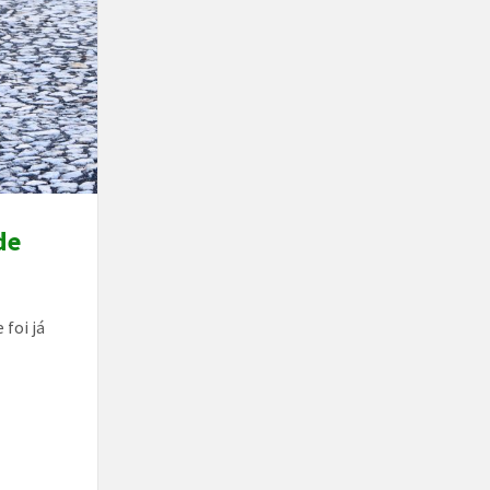
de
foi já