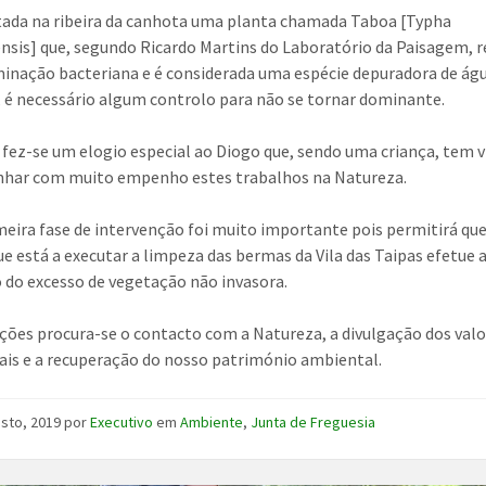
tada na ribeira da canhota uma planta chamada Taboa [Typha
sis] que, segundo Ricardo Martins do Laboratório da Paisagem,
inação bacteriana e é considerada uma espécie depuradora de águ
 é necessário algum controlo para não se tornar dominante.
, fez-se um elogio especial ao Diogo que, sendo uma criança, tem v
har com muito empenho estes trabalhos na Natureza.
meira fase de intervenção foi muito importante pois permitirá que
ue está a executar a limpeza das bermas da Vila das Taipas efetue 
do excesso de vegetação não invasora.
ções procura-se o contacto com a Natureza, a divulgação dos val
is e a recuperação do nosso património ambiental.
osto, 2019
por
Executivo
em
Ambiente
,
Junta de Freguesia