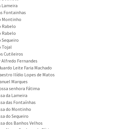
a Lameira
as Fontainhas
o Montinho
o Rabelo
o Rabelo
 Sequeiro
 Tojal
s Cutileiros
 Alfredo Fernandes
uardo Leite Faria Machado
estro Ilídio Lopes de Matos
anuel Marques
ossa senhora Fátima
sa da Lameira
sa das Fontaínhas
ssa do Montinho
sa do Sequeiro
sa dos Banhos Velhos