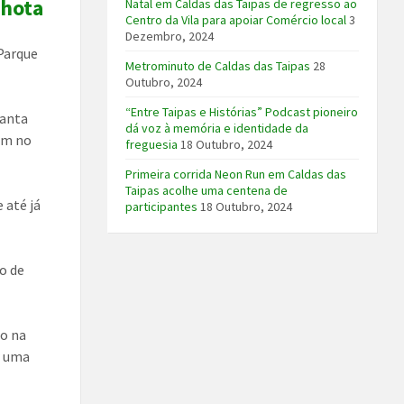
nhota
Natal em Caldas das Taipas de regresso ao
Centro da Vila para apoiar Comércio local
3
Dezembro, 2024
Parque
Metrominuto de Caldas das Taipas
28
Outubro, 2024
“Entre Taipas e Histórias” Podcast pioneiro
lanta
dá voz à memória e identidade da
sem no
freguesia
18 Outubro, 2024
Primeira corrida Neon Run em Caldas das
Taipas acolhe uma centena de
 até já
participantes
18 Outubro, 2024
o de
o na
r uma