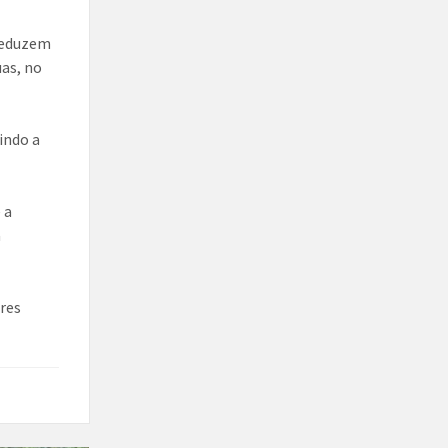
 reduzem
as, no
indo a
 a
a
ores