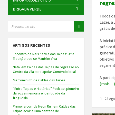
INFORMAÇÕES ÚTEIS
regre
BRIGADA VERDE
Todos os
Lazer, a
SEARCH:
grátis d
A inicia
ARTIGOS RECENTES
prática 
generali
Encontro de Reis na Vila das Taipas: Uma
Tradição que se Mantém Viva
objetivo
segmento
Natal em Caldas das Taipas de regresso ao
Centro da Vila para apoiar Comércio local
A partic
Metrominuto de Caldas das Taipas
(mais…
“Entre Taipas e Histórias” Podcast pioneiro
dá voz à memória e identidade da
freguesia
28 Ag
Primeira corrida Neon Run em Caldas das
Taipas acolhe uma centena de