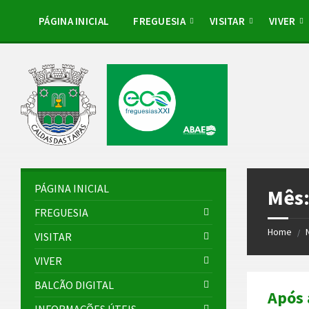
Skip
Skip
Skip
Skip
to
to
to
to
PÁGINA INICIAL
FREGUESIA
VISITAR
VIVER
content
left
right
footer
sidebar
sidebar
PÁGINA INICIAL
Mês
FREGUESIA
Home
/
VISITAR
VIVER
BALCÃO DIGITAL
Após 