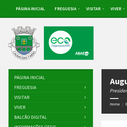
Skip
Skip
Skip
to
to
to
PÁGINA INICIAL
FREGUESIA
VISITAR
VIVER
content
left
footer
sidebar
PÁGINA INICIAL
Aug
FREGUESIA
Preside
VISITAR
Home
/
VIVER
BALCÃO DIGITAL