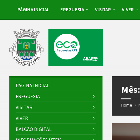
Skip
Skip
Skip
Skip
to
to
to
to
PÁGINA INICIAL
FREGUESIA
VISITAR
VIVER
content
left
right
footer
sidebar
sidebar
PÁGINA INICIAL
Mês
FREGUESIA
Home
/
VISITAR
VIVER
BALCÃO DIGITAL