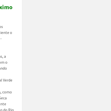
óximo
os
iente o
o-
s, a
com o
ando
al Verde
ia, como
 Seca
ente
ão do Rio