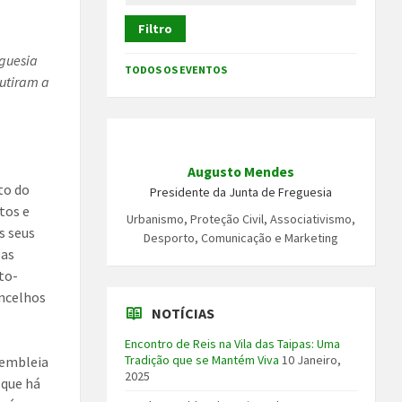
Filtro
eguesia
TODOS OS EVENTOS
cutiram a
Augusto Mendes
to do
Presidente da Junta de Freguesia
tos e
Urbanismo, Proteção Civil, Associativismo,
s seus
Desporto, Comunicação e Marketing
 as
to-
oncelhos
NOTÍCIAS
Encontro de Reis na Vila das Taipas: Uma
Tradição que se Mantém Viva
10 Janeiro,
sembleia
2025
 que há