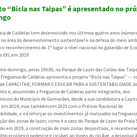
to “Bicla nas Taipas” é apresentado no pr
ngo
sia de Caldelas tem desenvolvido nos últimos quatro anos inúmer
 na área do desenvolvimento sustentável e na defesa do meio amb
u o reconhecimento do 1º lugar a nível nacional no galardão de Ec
a XXI, em 2019.
mo domingo, pelas 10h30, no Parque de Lazer das Caldas das Taipa
 Freguesia de Caldelas apresenta o projeto “Bicla nas Taipas” –– 
o de CAPACITAR, FORMAR E EDUCAR PARA A SUSTENTABILIDADE d
to e, assumindo a Freguesia de Caldelas parte integrante, dos
ssos do Município de Guimarães, desde a sua candidatura a Capit
a em 2014, mas também em 2021 com o Prémio Nacional de
bilidade, e irá reforçar os investimentos já realizados na fregues
ção das zonas de lazer, como é o caso do Parque de Lazer da Praia
do em 2019, a construção de mais zonas desportivas, o recentem
rilho ecológico pedestre e ciclável ao longo do rio Ave, a despoluiç