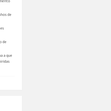
imento
nhos de
ões
o de
ma a que
iridas