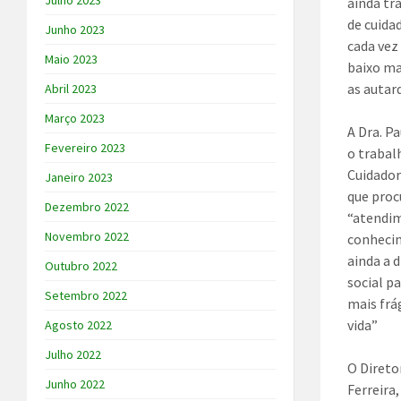
Julho 2023
ainda tr
de cuida
Junho 2023
cada vez
Maio 2023
baixo ma
as autarq
Abril 2023
Março 2023
A Dra. P
Fevereiro 2023
o traba
Cuidador
Janeiro 2023
que proc
Dezembro 2022
“atendim
Novembro 2022
conhecim
ainda a 
Outubro 2022
social p
Setembro 2022
mais frá
vida”
Agosto 2022
Julho 2022
O Direto
Junho 2022
Ferreira