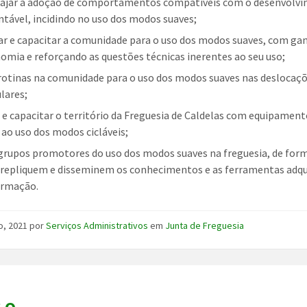
ajar a adoção de comportamentos compatíveis com o desenvolv
ntável, incidindo no uso dos modos suaves;
r e capacitar a comunidade para o uso dos modos suaves, com ga
omia e reforçando as questões técnicas inerentes ao seu uso;
 rotinas na comunidade para o uso dos modos suaves nas deslocaç
lares;
 e capacitar o território da Freguesia de Caldelas com equipament
 ao uso dos modos cicláveis;
 grupos promotores do uso dos modos suaves na freguesia, de for
 repliquem e disseminem os conhecimentos e as ferramentas adqu
ormação.
o, 2021
por
Serviços Administrativos
em
Junta de Freguesia