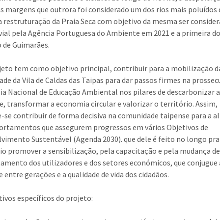
as margens que outrora foi considerado um dos rios mais poluídos 
a restruturação da Praia Seca com objetivo da mesma ser conside
uvial pela Agência Portuguesa do Ambiente em 2021 e a primeira d
 de Guimarães.
jeto tem como objetivo principal, contribuir para a mobilização d
de da Vila de Caldas das Taipas para dar passos firmes na prossec
ia Nacional de Educação Ambiental nos pilares de descarbonizar 
e, transformar a economia circular e valorizar o território. Assim,
-se contribuir de forma decisiva na comunidade taipense para a a
ortamentos que assegurem progressos em vários Objetivos de
vimento Sustentável (Agenda 2030). que dele é feito no longo pra
io promover a sensibilização, pela capacitação e pela mudança d
mento dos utilizadores e dos setores económicos, que conjugue 
e entre gerações e a qualidade de vida dos cidadãos.
tivos específicos do projeto: