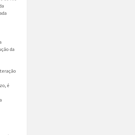
da
rada
o
a
ução da
a
lteração
zo, é
e
a