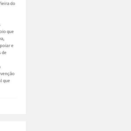
ieira do
s
oio que
va,
poiar e
s de
a
ervenção
al que