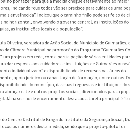
abalho por fazer para que a medida chegue efetivamente ao maio
dores, indicando “que todos vão ser precisos para cuidar de uma p
 mais envelhecida”. Indicou que o caminho “não pode ser feito de 
s na horizontal, envolvendo o governo central, as instituições do
uias, as instituições locais e a população”.
aula Oliveira, vereadora da Ação Social do Município de Guimarães,
lho da Câmara Municipal na promoção do Programa “Guimarães C
”, um projeto em rede, com a participação de várias entidades parc
ura dar resposta aos cuidadores e instituições de Guimarães atrav
ento individualizado” e disponibilidade de recursos nas áreas do
ento, apoio jurídico ou capacitação de formação, entre outras. 
disponibilidade do município, das suas freguesias e instituições do 
ara abraçar este e outros projetos sociais, direcionados para a po
gil. Já na sessão de encerramento destacou a tarefa principal é “cu
r do Centro Distrital de Braga do Instituto da Segurança Social, Dr
, focou os números desta medida, sendo que o projeto-piloto foi