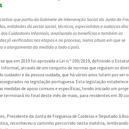
s
ciativa que partiu do Gabinete de Intervenção Social da Junta de Fr
as, entidades do sector social, técnicos, especialistas e autarcas dis
 dos Cuidadores Informais, analisando os benefícios e também as
ades já verificadas nas etapas e no processo, numa altura em que se
va o alargamento da medida a todo o país.
se que em 2019 foi aprovada a Lei n.º 100/2019, definindo o Estatu
 Informal, através de um conjunto de normas que regulam os direi
do cuidador e da pessoa cuidada, que há vários anos lutam por ver o
 assegurados na legislação portuguesa. Esta legislação estabelece
as medidas de apoio comuns e específicas, tendo iniciado um proje
ue terminará no final deste mês de maio, para residentes em 30 c
res, Presidente da Junta de Freguesia de Caldelas e Deputado à As
lica, reconheceu o caminho percorrido nesta matéria, lembrando