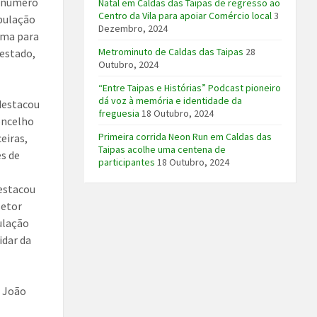
r número
Natal em Caldas das Taipas de regresso ao
Centro da Vila para apoiar Comércio local
3
opulação
Dezembro, 2024
cima para
Metrominuto de Caldas das Taipas
28
 estado,
Outubro, 2024
“Entre Taipas e Histórias” Podcast pioneiro
dá voz à memória e identidade da
 destacou
freguesia
18 Outubro, 2024
oncelho
Primeira corrida Neon Run em Caldas das
eiras,
Taipas acolhe uma centena de
és de
participantes
18 Outubro, 2024
Destacou
setor
pulação
idar da
. João