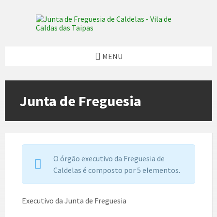
Skip
Skip
Skip
Skip
to
to
to
to
content
left
right
footer
sidebar
sidebar
MENU
Junta de Freguesia
O órgão executivo da Freguesia de
Caldelas é composto por 5 elementos.
Executivo da Junta de Freguesia