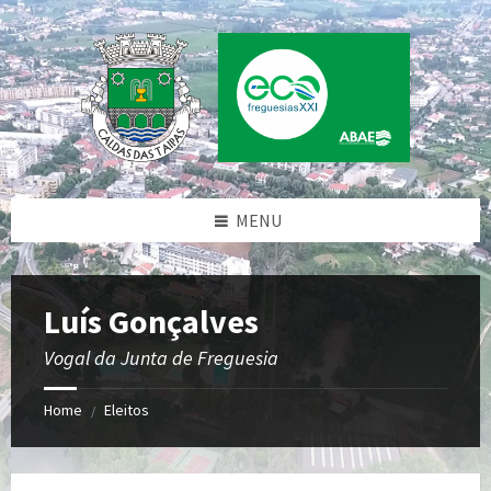
Skip
Skip
Skip
to
to
to
content
left
footer
sidebar
MENU
Luís Gonçalves
Vogal da Junta de Freguesia
Home
Eleitos
/