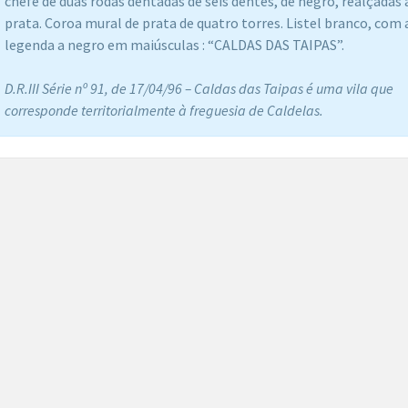
chefe de duas rodas dentadas de seis dentes, de negro, realçadas 
prata. Coroa mural de prata de quatro torres. Listel branco, com 
legenda a negro em maiúsculas : “CALDAS DAS TAIPAS”.
D.R.III Série nº 91, de 17/04/96 – Caldas das Taipas é uma vila que
corresponde territorialmente à freguesia de Caldelas.