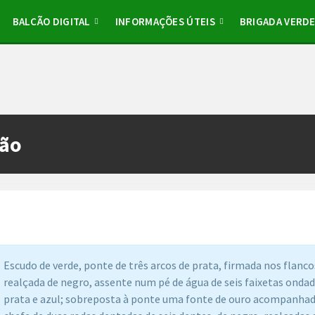
BALCÃO DIGITAL
INFORMAÇÕES ÚTEIS
BRIGADA VERD
são
Escudo de verde, ponte de três arcos de prata, firmada nos flanco
realçada de negro, assente num pé de água de seis faixetas ondad
prata e azul; sobreposta à ponte uma fonte de ouro acompanha