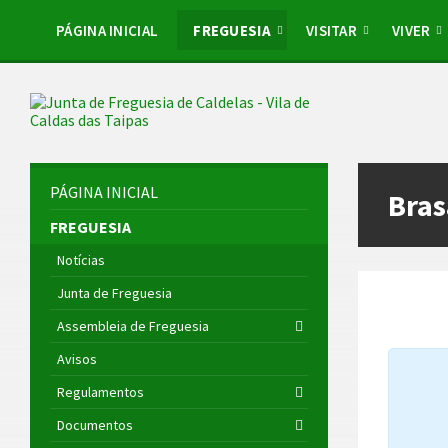
Skip
Skip
Skip
Skip
to
to
to
to
PÁGINA INICIAL
FREGUESIA
VISITAR
VIVER
content
left
right
footer
sidebar
sidebar
PÁGINA INICIAL
Bra
FREGUESIA
Notícias
Junta de Freguesia
Assembleia de Freguesia
Avisos
Regulamentos
Documentos