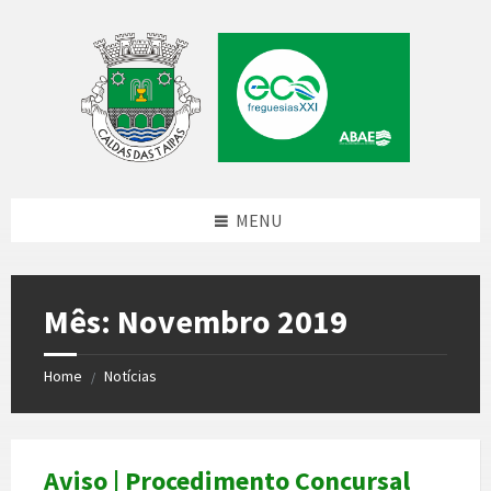
Skip
Skip
Skip
Skip
to
to
to
to
content
left
right
footer
sidebar
sidebar
MENU
Mês:
Novembro 2019
Home
Notícias
/
Aviso | Procedimento Concursal