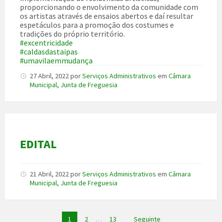
proporcionando o envolvimento da comunidade com
os artistas através de ensaios abertos e daí resultar
espetáculos para a promoção dos costumes e
tradições do próprio território.
#excentricidade
#caldasdastaipas
#umavilaemmudança
27 Abril, 2022
por
Serviços Administrativos
em
Câmara
Municipal
,
Junta de Freguesia
EDITAL
21 Abril, 2022
por
Serviços Administrativos
em
Câmara
Municipal
,
Junta de Freguesia
Paginação
1
2
…
13
Seguinte