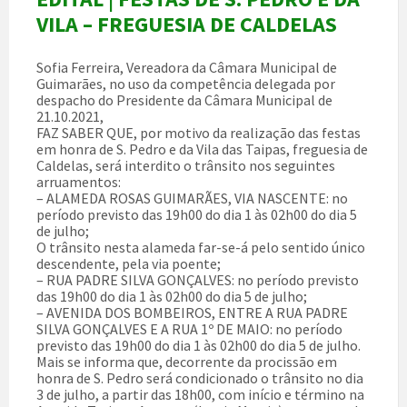
VILA – FREGUESIA DE CALDELAS
Sofia Ferreira, Vereadora da Câmara Municipal de
Guimarães, no uso da competência delegada por
despacho do Presidente da Câmara Municipal de
21.10.2021,
FAZ SABER QUE, por motivo da realização das festas
em honra de S. Pedro e da Vila das Taipas, freguesia de
Caldelas, será interdito o trânsito nos seguintes
arruamentos:
– ALAMEDA ROSAS GUIMARÃES, VIA NASCENTE: no
período previsto das 19h00 do dia 1 às 02h00 do dia 5
de julho;
O trânsito nesta alameda far-se-á pelo sentido único
descendente, pela via poente;
– RUA PADRE SILVA GONÇALVES: no período previsto
das 19h00 do dia 1 às 02h00 do dia 5 de julho;
– AVENIDA DOS BOMBEIROS, ENTRE A RUA PADRE
SILVA GONÇALVES E A RUA 1º DE MAIO: no período
previsto das 19h00 do dia 1 às 02h00 do dia 5 de julho.
Mais se informa que, decorrente da procissão em
honra de S. Pedro será condicionado o trânsito no dia
3 de julho, a partir das 18h00, com início e término na