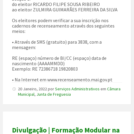
do eleitor RICARDO FILIPE SOUSA RIBEIRO
ao eleitor ZULMIRA GUIMARÃES FERREIRA DA SILVA
Os eleitores podem verificar a sua inscrição nos
cadernos de recenseamento através dos seguintes
meios:
• Através de SMS (gratuito) para 3838, com a
mensagem:
RE (espaço) número de BI/CC (espaço) data de
nascimento (AAAAMMDD)
Exemplo: RE 72386718 19820803
• Na Internet em
www.recenseamento.mai.gov.pt
20 Janeiro, 2022
por
Serviços Administrativos
em
Câmara
Municipal
,
Junta de Freguesia
Divulgação | Formação Modular na