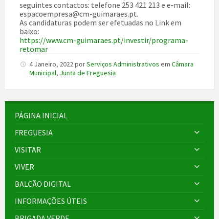
seguintes contactos: telefone 253 421 213 e e-mail:
espacoempresa@cm-guimaraes.pt.
As candidaturas podem ser efetuadas no Link em
baixo:
https://www.cm-guimaraes.pt/investir/programa-
retomar
4 Janeiro, 2022
por
Serviços Administrativos
em
Câmara
Municipal
,
Junta de Freguesia
PÁGINA INICIAL
FREGUESIA
VISITAR
VIVER
BALCÃO DIGITAL
INFORMAÇÕES ÚTEIS
BRIGADA VERDE