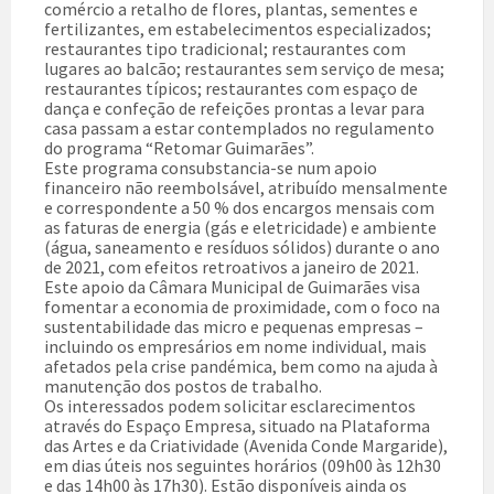
comércio a retalho de flores, plantas, sementes e
fertilizantes, em estabelecimentos especializados;
restaurantes tipo tradicional; restaurantes com
lugares ao balcão; restaurantes sem serviço de mesa;
restaurantes típicos; restaurantes com espaço de
dança e confeção de refeições prontas a levar para
casa passam a estar contemplados no regulamento
do programa “Retomar Guimarães”.
Este programa consubstancia-se num apoio
financeiro não reembolsável, atribuído mensalmente
e correspondente a 50 % dos encargos mensais com
as faturas de energia (gás e eletricidade) e ambiente
(água, saneamento e resíduos sólidos) durante o ano
de 2021, com efeitos retroativos a janeiro de 2021.
Este apoio da Câmara Municipal de Guimarães visa
fomentar a economia de proximidade, com o foco na
sustentabilidade das micro e pequenas empresas –
incluindo os empresários em nome individual, mais
afetados pela crise pandémica, bem como na ajuda à
manutenção dos postos de trabalho.
Os interessados podem solicitar esclarecimentos
através do Espaço Empresa, situado na Plataforma
das Artes e da Criatividade (Avenida Conde Margaride),
em dias úteis nos seguintes horários (09h00 às 12h30
e das 14h00 às 17h30). Estão disponíveis ainda os