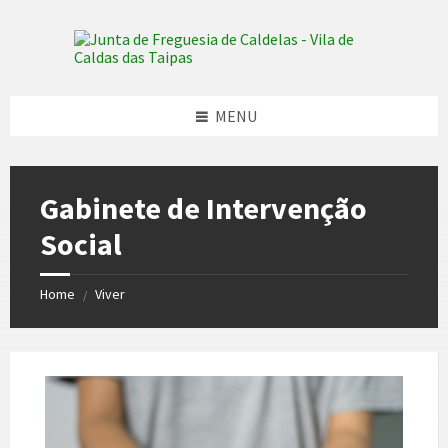
Skip
Skip
Skip
to
to
to
content
left
footer
sidebar
MENU
Gabinete de Intervenção
Social
Home
Viver
/