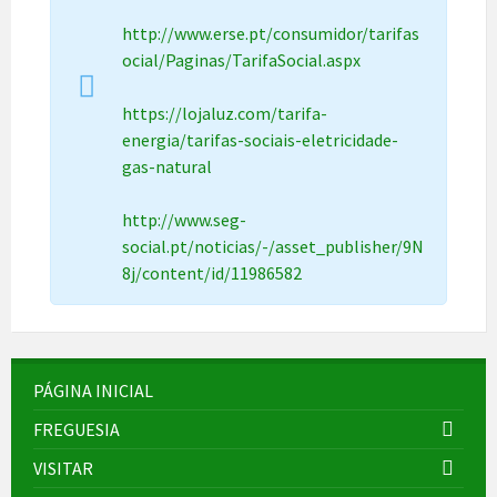
http://www.erse.pt/consumidor/tarifas
ocial/Paginas/TarifaSocial.aspx
https://lojaluz.com/tarifa-
energia/tarifas-sociais-eletricidade-
gas-natural
http://www.seg-
social.pt/noticias/-/asset_publisher/9N
8j/content/id/11986582
PÁGINA INICIAL
FREGUESIA
VISITAR