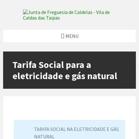
Skip
Skip
Skip
Skip
to
to
to
to
content
left
right
footer
sidebar
sidebar
MENU
Tarifa Social para a
eletricidade e gás natural
TARIFA SOCIAL NA ELETRICIDADE E GÁS
NATURAL