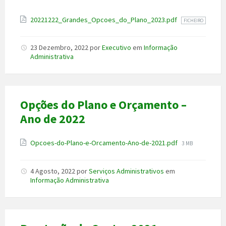
Anexo
20221222_Grandes_Opcoes_do_Plano_2023.pdf
FICHEIRO
23 Dezembro, 2022
por
Executivo
em
Informação
Administrativa
Opções do Plano e Orçamento –
Ano de 2022
Anexo
File
Opcoes-do-Plano-e-Orcamento-Ano-de-2021.pdf
3 MB
size:
4 Agosto, 2022
por
Serviços Administrativos
em
Informação Administrativa