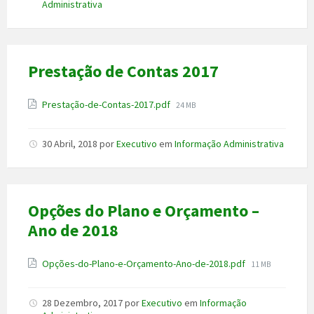
Administrativa
Prestação de Contas 2017
Anexo
File
Prestação-de-Contas-2017.pdf
24 MB
size:
30 Abril, 2018
por
Executivo
em
Informação Administrativa
Opções do Plano e Orçamento –
Ano de 2018
Anexo
File
Opções-do-Plano-e-Orçamento-Ano-de-2018.pdf
11 MB
size:
28 Dezembro, 2017
por
Executivo
em
Informação