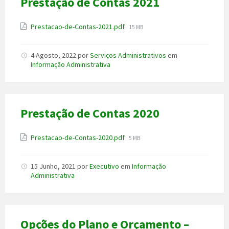
Prestação de Contas 2021
Anexo
File
Prestacao-de-Contas-2021.pdf
15 MB
size:
4 Agosto, 2022
por
Serviços Administrativos
em
Informação Administrativa
Prestação de Contas 2020
Anexo
File
Prestacao-de-Contas-2020.pdf
5 MB
size:
15 Junho, 2021
por
Executivo
em
Informação
Administrativa
Opções do Plano e Orçamento –