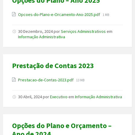
Opções do Plano – Ano 2025
Anexo
File
Opcoes-do-Plano-e-Orcamento-Ano-2025.pdf
1 MB
size:
30 Dezembro, 2024
por
Serviços Administrativos
em
Informação Administrativa
Prestação de Contas 2023
Anexo
File
Prestacao-de-Contas-2023.pdf
13 MB
size:
30 Abril, 2024
por
Executivo
em
Informação Administrativa
Opções do Plano e Orçamento –
Ano de 2024