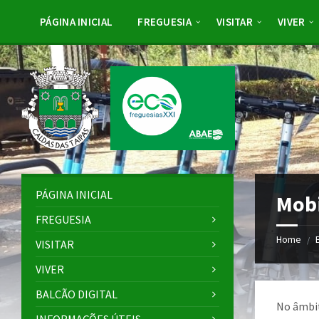
Skip
Skip
Skip
to
to
to
PÁGINA INICIAL
FREGUESIA
VISITAR
VIVER
content
left
footer
sidebar
PÁGINA INICIAL
Mobi
FREGUESIA
Home
/
VISITAR
VIVER
BALCÃO DIGITAL
No âmbit