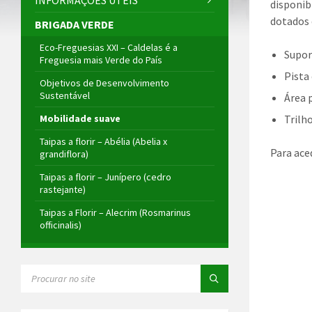
INFORMAÇÕES ÚTEIS
disponib
dotados 
BRIGADA VERDE
Eco-Freguesias XXI – Caldelas é a
Supor
Freguesia mais Verde do País
Pista
Objetivos de Desenvolvimento
Sustentável
Área 
Mobilidade suave
Trilh
Taipas a florir – Abélia (Abelia x
Para ace
grandiflora)
Taipas a florir – Junípero (cedro
rastejante)
Taipas a Florir – Alecrim (Rosmarinus
officinalis)
SEARCH: