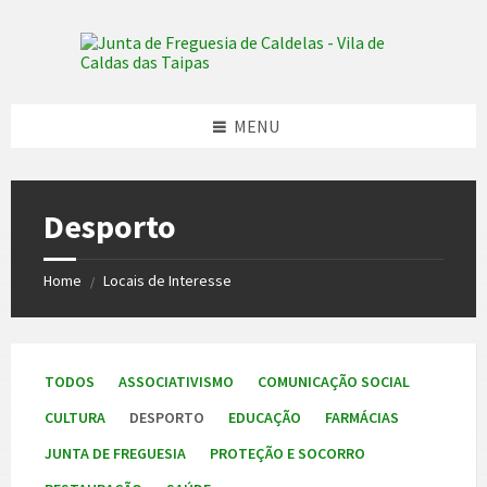
Skip
Skip
Skip
to
to
to
content
left
footer
sidebar
MENU
Desporto
Home
Locais de Interesse
/
TODOS
ASSOCIATIVISMO
COMUNICAÇÃO SOCIAL
CULTURA
DESPORTO
EDUCAÇÃO
FARMÁCIAS
JUNTA DE FREGUESIA
PROTEÇÃO E SOCORRO