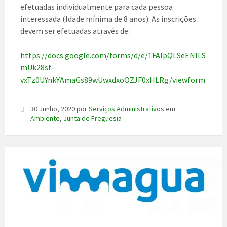
efetuadas individualmente para cada pessoa
interessada (Idade mínima de 8 anos). As inscrições
devem ser efetuadas através de:
https://docs.google.com/forms/d/e/1FAIpQLSeENlLS
mUk28sf-
vxTz0UYnkYAmaGs89wUwxdxoOZJF0xHLRg/viewform
30 Junho, 2020
por
Serviços Administrativos
em
Ambiente
,
Junta de Freguesia