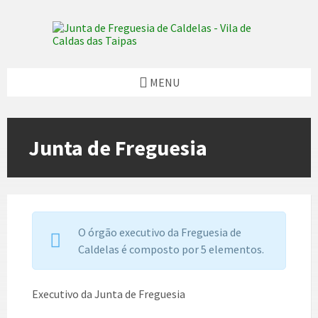
Skip
Skip
Skip
Skip
to
to
to
to
content
left
right
footer
sidebar
sidebar
MENU
Junta de Freguesia
O órgão executivo da Freguesia de
Caldelas é composto por 5 elementos.
Executivo da Junta de Freguesia