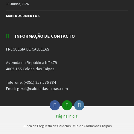
11 Junho, 2026
MAIS DOCUMENTOS
INFORMAÇÃO DE CONTACTO
FREGUESIA DE CALDELAS
Avenida da República N.º 479
4805-155 Caldas das Taipas
Telefone: (+351) 253 576 884
Email: geral@caldasdastaipas.com
Facebook
Email
Instagram
Página Inicial
Junta de Freguesia de Caldelas - Vila de Caldas das Taipas