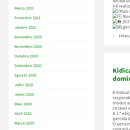
No dia 0
irá reali
Março 2021
Mais 
Nos
Fevereiro 2021
253 
ger
Janeiro 2021
4 Maio
Dezembro 2020
Novembro 2020
Outubro 2020
Setembro 2020
Kidic
Agosto 2020
domin
Julho 2020
A Kidica
Junho 2020
responde
modos at
Maio 2020
ciclável
A 3.ª ed
Abril 2020
partida 
Março 2020
O percurs
contará 