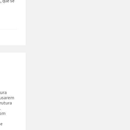
, que se
cura
s usarem
trutura
.
com
 e