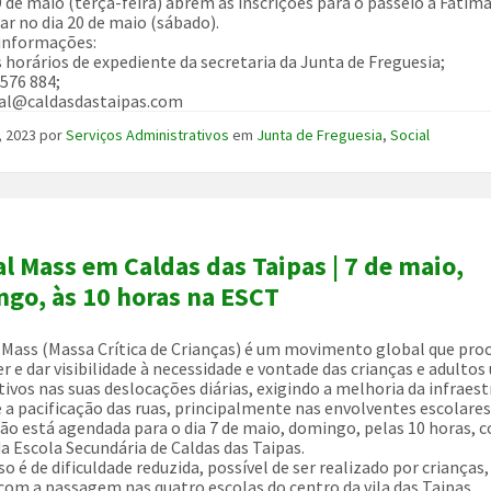
9 de maio (terça-feira) abrem as inscrições para o passeio a Fátima
zar no dia 20 de maio (sábado).
informações:
 horários de expediente da secretaria da Junta de Freguesia;
576 884;
al@caldasdastaipas.com
, 2023
por
Serviços Administrativos
em
Junta de Freguesia
,
Social
al Mass em Caldas das Taipas | 7 de maio,
go, às 10 horas na ESCT
l Mass (Massa Crítica de Crianças) é um movimento global que pro
r e dar visibilidade à necessidade e vontade das crianças e adulto
ivos nas suas deslocações diárias, exigindo a melhoria da infraes
 e a pacificação das ruas, principalmente nas envolventes escolares
ição está agendada para o dia 7 de maio, domingo, pelas 10 horas, 
da Escola Secundária de Caldas das Taipas.
o é de dificuldade reduzida, possível de ser realizado por crianças,
com a passagem nas quatro escolas do centro da vila das Taipas.