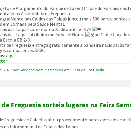
jeto de Alargamento do Parque de Lazer (1ª fase do Parques das L
sentado na Assembleia de Freguesia.
egralMente nas Caldas das Taipas juntou mais 500 participantes e
s em Jornada pela Saúde Mental.
das das Taipas comemorou 25 de abril de 1974
.
das das Taipas atribuirá medalha de Honra
ao Clube Caçadore
à Escola EB 2/3.
ta de Freguesia entrega gratuitamente a bandeira nacional às fa
igos combatentes
.
astaipas
tter
o, 2023
por
Serviços Administrativos
em
Junta de Freguesia
 de Freguesia sorteia lugares na Feira Sem
de Freguesia de Caldelas abriu procedimento para o sorteio de atr
es na feira semanal de Caldas das Taipas.