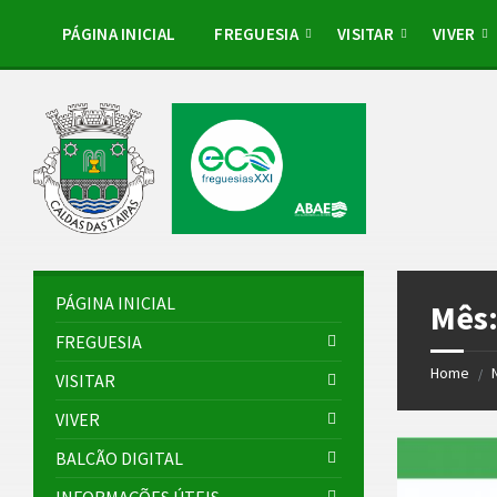
Skip
Skip
Skip
Skip
to
to
to
to
PÁGINA INICIAL
FREGUESIA
VISITAR
VIVER
content
left
right
footer
sidebar
sidebar
PÁGINA INICIAL
Mês
FREGUESIA
Home
/
VISITAR
VIVER
BALCÃO DIGITAL