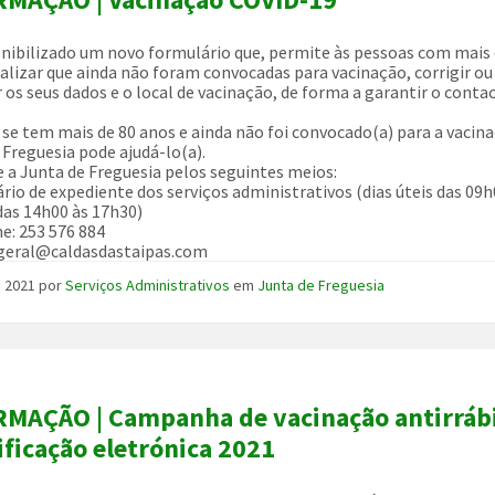
onibilizado um novo formulário que, permite às pessoas com mais 
nalizar que ainda não foram convocadas para vacinação, corrigir ou
r os seus dados e o local de vacinação, de forma a garantir o conta
, se tem mais de 80 anos e ainda não foi convocado(a) para a vacina
 Freguesia pode ajudá-lo(a).
 a Junta de Freguesia pelos seguintes meios:
ário de expediente dos serviços administrativos (dias úteis das 09h
das 14h00 às 17h30)
ne: 253 576 884
 geral@caldasdastaipas.com
l, 2021
por
Serviços Administrativos
em
Junta de Freguesia
MAÇÃO | Campanha de vacinação antirrábi
ificação eletrónica 2021