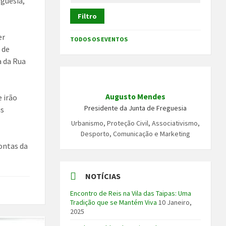
guesia,
Filtro
er
TODOS OS EVENTOS
 de
a da Rua
Augusto Mendes
e irão
Presidente da Junta de Freguesia
is
Urbanismo, Proteção Civil, Associativismo,
Desporto, Comunicação e Marketing
contas da
NOTÍCIAS
Encontro de Reis na Vila das Taipas: Uma
Tradição que se Mantém Viva
10 Janeiro,
2025