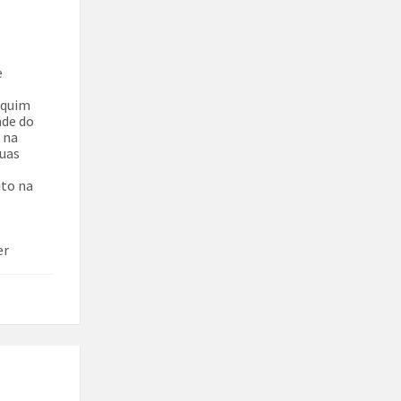
e
aquim
ade do
 na
duas
ito na
er