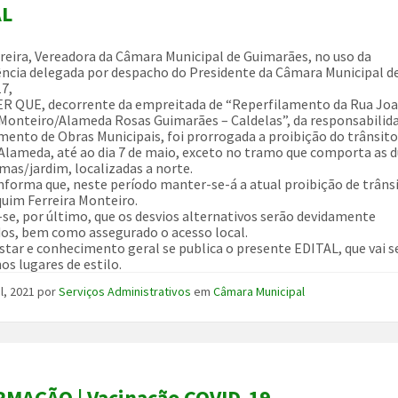
AL
rreira, Vereadora da Câmara Municipal de Guimarães, no uso da
cia delegada por despacho do Presidente da Câmara Municipal d
17,
R QUE, decorrente da empreitada de “Reperfilamento da Rua Jo
 Monteiro/Alameda Rosas Guimarães – Caldelas”, da responsabilid
ento de Obras Municipais, foi prorrogada a proibição do trânsito
 Alameda, até ao dia 7 de maio, exceto no tramo que comporta as 
mas/jardim, localizadas a norte.
informa que, neste período manter-se-á a atual proibição de trâns
uim Ferreira Monteiro.
se, por último, que os desvios alternativos serão devidamente
dos, bem como assegurado o acesso local.
star e conhecimento geral se publica o presente EDITAL, que vai s
os lugares de estilo.
il, 2021
por
Serviços Administrativos
em
Câmara Municipal
MAÇÃO | Vacinação COVID-19