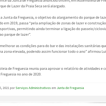
ente da Junta de Freguesia anunciou ontem, em Assembleia de Fre
rque de Lazer da Praia Seca será alargado.
a Junta da Freguesia, o objetivo do alargamento do parque de laz
do em 2019, passa “pela ampliação de zonas de lazer e construção
sportivas, permitindo ainda terminar a ligação do passeio/ciclovi
ao parque de lazer”.
melhorar as condições para do bar e das instalações sanitárias qu
ma zona elevada, podendo assim funcionar todo o ano” afirmou Lu
leia de Freguesia reuniu para aprovar o relatório de atividades e 
 Freguesia no ano de 2020.
il, 2021
por
Serviços Administrativos
em
Junta de Freguesia