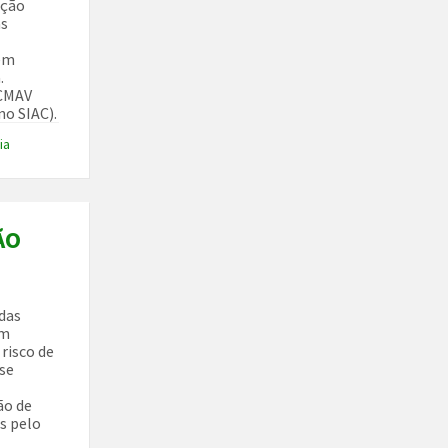
ação
as
rem
.
 CMAV
no SIAC).
ia
ÃO
das
em
risco de
-se
ão de
s pelo