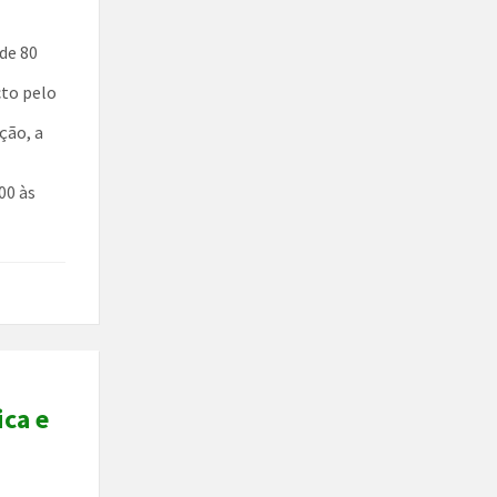
de 80
cto pelo
ção, a
00 às
ca e