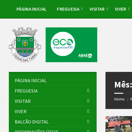
Skip
Skip
Skip
Skip
to
to
to
to
PÁGINA INICIAL
FREGUESIA
VISITAR
VIVER
content
left
right
footer
sidebar
sidebar
PÁGINA INICIAL
Mês
FREGUESIA
Home
/
VISITAR
VIVER
BALCÃO DIGITAL