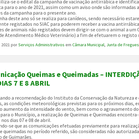
iliza-se o edital da campanha de vacinação antirrábica e identific
ca para o ano de 2021, assim como um aviso onde são informadas 
s da campanha para o presente ano.
ha deste ano só se realiza para canídeos, sendo necessário esta
nte registados no SIAC para poderem receber a vacina antirrábica
es de animais não registados devem dirigir-se com o animal a um
de Atendimento Médico Veterinário) a fim de efetuarem o registo 
l, 2021
por
Serviços Administrativos
em
Câmara Municipal
,
Junta de Fregues
nicação Queimas e Queimadas – INTERDIÇ
IAS 7 E 8 ABRIL
ando a recomendação do Instituto da Conservação da Natureza e 
s, as condições meteorológicas previstas para os próximos dias, 
 o aumento da intensidade do vento, bem como o agravamento do 
 para o Município, a realização de Queimas e Queimadas encontra
 nos dias 07 e 08 de abril.
ndo-se que as comunicações efetuadas previamente para realizaç
e queimadas no período referido, são consideradas não autorizada
o de Guimarães.