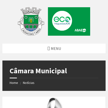
Skip
Skip
Skip
Skip
to
to
to
to
content
left
right
footer
sidebar
sidebar
MENU
Câmara Municipal
Home
Notícias
/