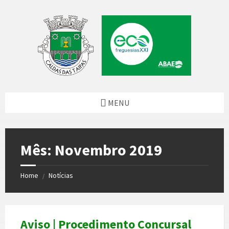
Skip
Skip
Skip
Skip
to
to
to
to
content
left
right
footer
sidebar
sidebar
MENU
Mês:
Novembro 2019
Home
Notícias
/
Aviso | Procedimento Concursal