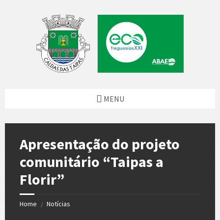
Skip
Skip
Skip
Skip
to
to
to
to
content
left
right
footer
sidebar
sidebar
MENU
Apresentação do projeto
comunitário “Taipas a
Florir”
Home
Notícias
/