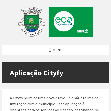
Skip
Skip
Skip
to
to
to
content
left
footer
sidebar
MENU
Aplicação Cityfy
A Cityfy permite uma nova e revolucionária forma de
interação com o município. Esta aplicação é
orientada para os serviços ao cidadão, destinando-se