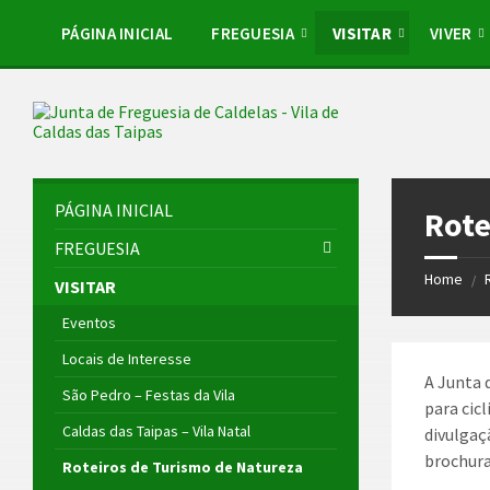
Skip
Skip
Skip
Skip
to
to
to
to
PÁGINA INICIAL
FREGUESIA
VISITAR
VIVER
content
left
right
footer
sidebar
sidebar
PÁGINA INICIAL
Rote
FREGUESIA
Home
/
VISITAR
Eventos
Locais de Interesse
A Junta 
São Pedro – Festas da Vila
para cic
Caldas das Taipas – Vila Natal
divulgaç
brochura
Roteiros de Turismo de Natureza