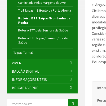
Caminhada Pelas Margens do Ave
O órgão 
Trail Taipas – S.Bento da Porta Aberta
Ciclismo
diversos
Roteiro BTT Taipas/Montanha da
modalid
Penha
privileg
Roteiro BTT pela Senhora da Saúde
Consider
Roteiro BTT Taipas/Sameiro/Sra da
várias r
Saúde
região e
existem,
Taipas Termal
conforto
Polidesp
VIVER
BALCÃO DIGITAL
INFORMAÇÕES ÚTEIS
BRIGADA VERDE
Info
Percu
SEARCH: