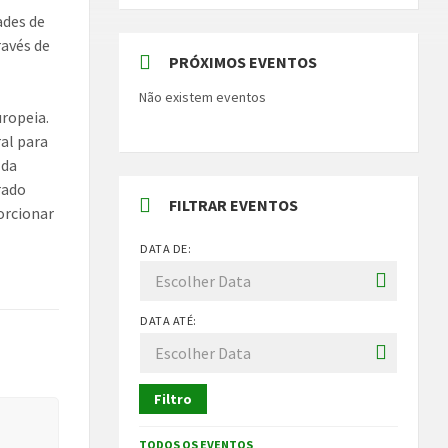
ades de
ravés de
PRÓXIMOS EVENTOS
Não existem eventos
uropeia.
ral para
 da
rado
FILTRAR EVENTOS
orcionar
DATA DE:
DATA ATÉ:
Filtro
TODOS OS EVENTOS