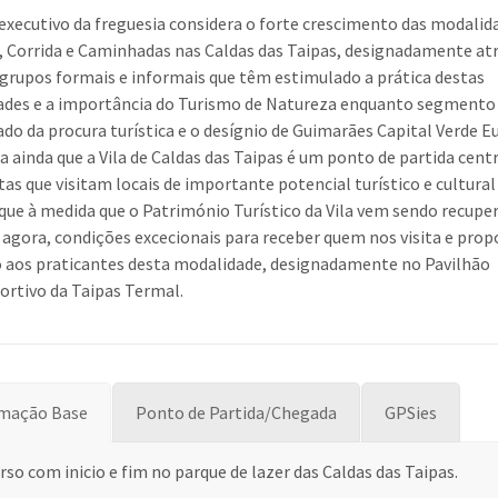
executivo da freguesia considera o forte crescimento das modalid
, Corrida e Caminhadas nas Caldas das Taipas, designadamente at
 grupos formais e informais que têm estimulado a prática destas
ades e a importância do Turismo de Natureza enquanto segmento
iado da procura turística e o desígnio de Guimarães Capital Verde E
a ainda que a Vila de Caldas das Taipas é um ponto de partida cent
otas que visitam locais de importante potencial turístico e cultural
 que à medida que o Património Turístico da Vila vem sendo recupe
 agora, condições excecionais para receber quem nos visita e prop
 aos praticantes desta modalidade, designadamente no Pavilhão
ortivo da Taipas Termal.
rmação Base
Ponto de Partida/Chegada
GPSies
rso com inicio e fim no parque de lazer das Caldas das Taipas.