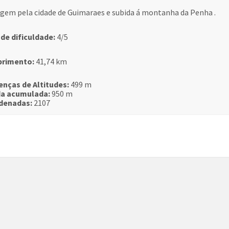
gem pela cidade de Guimaraes e subida á montanha da Penha .
 de dificuldade:
4/5
rimento:
41,74 km
enças de Altitudes:
499 m
da acumulada:
950 m
denadas:
2107