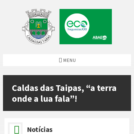
Skip
Skip
Skip
Skip
to
to
to
to
content
left
right
footer
sidebar
sidebar
MENU
Caldas das Taipas, “a terra
onde a lua fala”!
Notícias