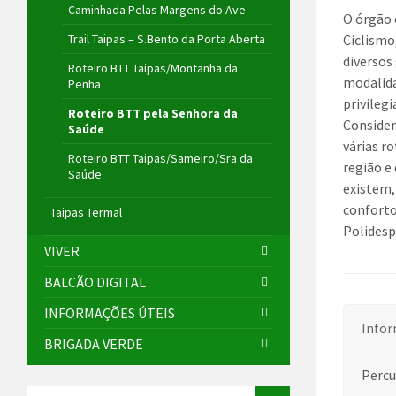
Caminhada Pelas Margens do Ave
O órgão 
Trail Taipas – S.Bento da Porta Aberta
Ciclismo
diversos
Roteiro BTT Taipas/Montanha da
modalid
Penha
privileg
Roteiro BTT pela Senhora da
Consider
Saúde
várias r
Roteiro BTT Taipas/Sameiro/Sra da
região e
Saúde
existem,
conforto
Taipas Termal
Polidesp
VIVER
BALCÃO DIGITAL
INFORMAÇÕES ÚTEIS
Info
BRIGADA VERDE
Percu
SEARCH: