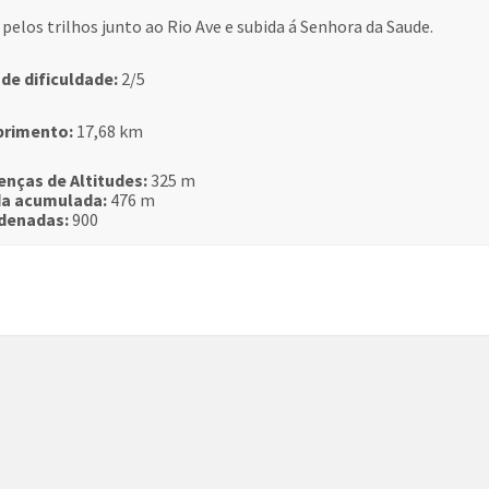
o pelos trilhos junto ao Rio Ave e subida á Senhora da Saude.
 de dificuldade:
2/5
rimento:
17,68 km
enças de Altitudes:
325 m
da acumulada:
476 m
denadas:
900