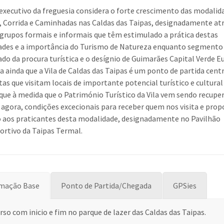
executivo da freguesia considera o forte crescimento das modalid
, Corrida e Caminhadas nas Caldas das Taipas, designadamente at
 grupos formais e informais que têm estimulado a prática destas
ades e a importância do Turismo de Natureza enquanto segmento
iado da procura turística e o desígnio de Guimarães Capital Verde E
a ainda que a Vila de Caldas das Taipas é um ponto de partida cent
otas que visitam locais de importante potencial turístico e cultural
 que à medida que o Património Turístico da Vila vem sendo recupe
 agora, condições excecionais para receber quem nos visita e prop
 aos praticantes desta modalidade, designadamente no Pavilhão
ortivo da Taipas Termal.
rmação Base
Ponto de Partida/Chegada
GPSies
rso com inicio e fim no parque de lazer das Caldas das Taipas.