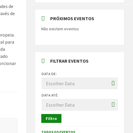
ades de
ravés de
PRÓXIMOS EVENTOS
Não existem eventos
uropeia.
ral para
 da
rado
FILTRAR EVENTOS
orcionar
DATA DE:
DATA ATÉ:
Filtro
TODOS OS EVENTOS