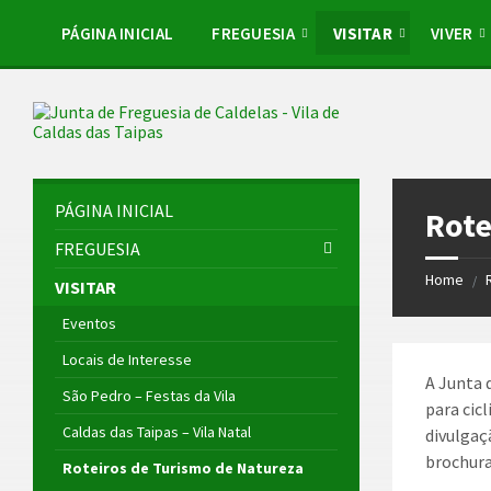
Skip
Skip
Skip
Skip
to
to
to
to
PÁGINA INICIAL
FREGUESIA
VISITAR
VIVER
content
left
right
footer
sidebar
sidebar
PÁGINA INICIAL
Rote
FREGUESIA
Home
/
VISITAR
Eventos
Locais de Interesse
A Junta 
São Pedro – Festas da Vila
para cic
Caldas das Taipas – Vila Natal
divulgaç
brochura
Roteiros de Turismo de Natureza