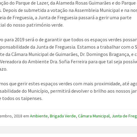
ão do Parque de Lazer, da Alameda Rosas Guimarães e do Parque
. Depois de submetida a votação na Assembleia Municipal e na no
ia de Freguesia, a Junta de Freguesia passará a gerir uma parte
ial do nosso património verde.
vo para 2019 será o de garantir que todos os espaços verdes possa
sponsabilidade da Junta de Freguesia. Estamos a trabalhar com o
te da Câmara Municipal de Guimarães, Dr. Domingos Bragança, e 
Vereadora do Ambiente Dra. Sofia Ferreira para que tal seja possív
azo.
mos que gerir estes espaços verdes com mais proximidade, até ag
sabilidade do Município, permitirá devolver o brilho aos nossos ja
e todos os taipenses.
tembro, 2018
em
Ambiente
,
Brigada Verde
,
Câmara Municipal
,
Junta de Fre