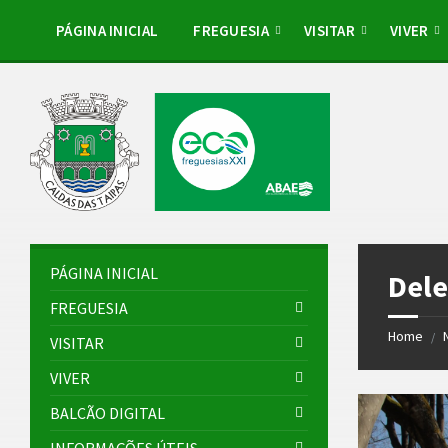
Skip
Skip
Skip
Skip
to
to
to
to
PÁGINA INICIAL
FREGUESIA
VISITAR
VIVER
content
left
right
footer
sidebar
sidebar
PÁGINA INICIAL
Dele
FREGUESIA
Home
/
VISITAR
VIVER
BALCÃO DIGITAL