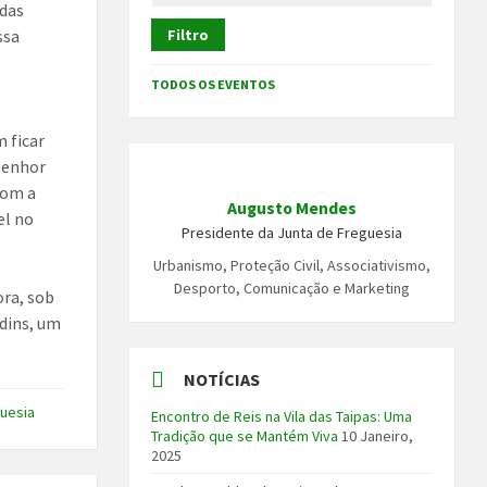
 das
ssa
Filtro
TODOS OS EVENTOS
m ficar
 Senhor
com a
Augusto Mendes
el no
Presidente da Junta de Freguesia
Urbanismo, Proteção Civil, Associativismo,
Desporto, Comunicação e Marketing
ora, sob
rdins, um
NOTÍCIAS
guesia
Encontro de Reis na Vila das Taipas: Uma
Tradição que se Mantém Viva
10 Janeiro,
2025