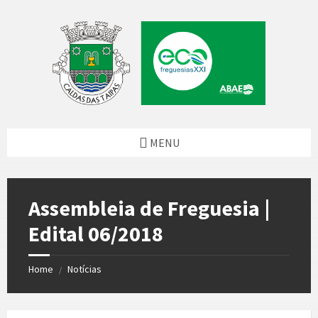
Skip
Skip
Skip
Skip
to
to
to
to
content
left
right
footer
sidebar
sidebar
MENU
Assembleia de Freguesia |
Edital 06/2018
Home
Notícias
/