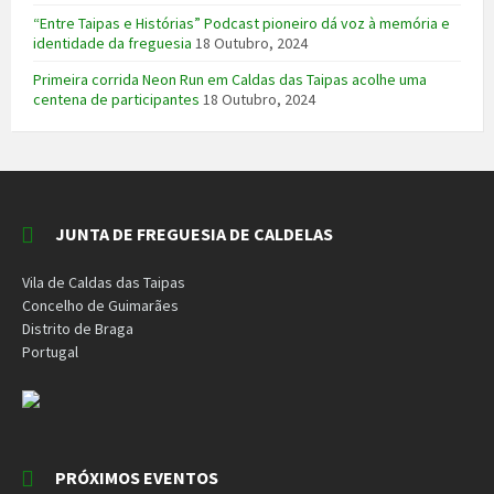
“Entre Taipas e Histórias” Podcast pioneiro dá voz à memória e
identidade da freguesia
18 Outubro, 2024
Primeira corrida Neon Run em Caldas das Taipas acolhe uma
centena de participantes
18 Outubro, 2024
JUNTA DE FREGUESIA DE CALDELAS
Vila de Caldas das Taipas
Concelho de Guimarães
Distrito de Braga
Portugal
PRÓXIMOS EVENTOS