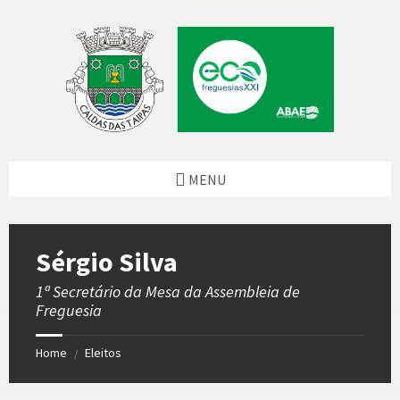
Skip
Skip
Skip
to
to
to
content
left
footer
sidebar
MENU
Sérgio Silva
1ª Secretário da Mesa da Assembleia de
Freguesia
Home
Eleitos
/