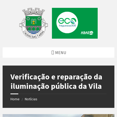
Skip
Skip
Skip
Skip
to
to
to
to
content
left
right
footer
sidebar
sidebar
MENU
Verificação e reparação da
iluminação pública da Vila
Home
Notícias
/