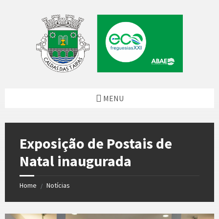
Skip
Skip
Skip
Skip
to
to
to
to
content
left
right
footer
sidebar
sidebar
MENU
Exposição de Postais de
Natal inaugurada
Home
Notícias
/