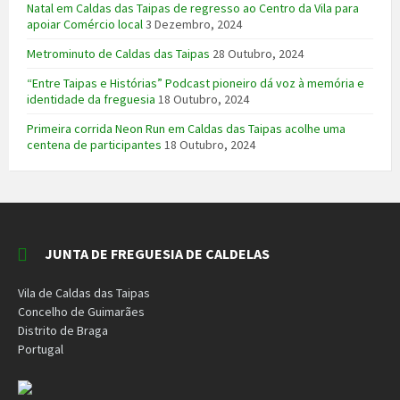
Natal em Caldas das Taipas de regresso ao Centro da Vila para
apoiar Comércio local
3 Dezembro, 2024
Metrominuto de Caldas das Taipas
28 Outubro, 2024
“Entre Taipas e Histórias” Podcast pioneiro dá voz à memória e
identidade da freguesia
18 Outubro, 2024
Primeira corrida Neon Run em Caldas das Taipas acolhe uma
centena de participantes
18 Outubro, 2024
JUNTA DE FREGUESIA DE CALDELAS
Vila de Caldas das Taipas
Concelho de Guimarães
Distrito de Braga
Portugal