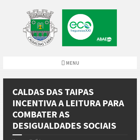
Skip
Skip
Skip
Skip
to
to
to
to
content
left
right
footer
sidebar
sidebar
MENU
CALDAS DAS TAIPAS
INCENTIVA A LEITURA PARA
COMBATER AS
DESIGUALDADES SOCIAIS