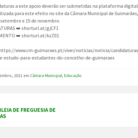
daturas a este apoio deverão ser submetidas na plataforma digita
ilizada para este efeito no site da Câmara Municipal de Guimarães,
e setembro e 15 de novembro.
TURAS ➡️ shorturl.at/gjCF1
ENTO ➡️ shorturl.at/kzZ01
https://www.cm-guimaraes.pt/viver/noticias/noticia/candidatura
de-estudo-para-estudantes-do-concelho-de-guimaraes
tembro, 2021
em
Câmara Municipal
,
Educação
LEIA DE FREGUESIA DE
LAS