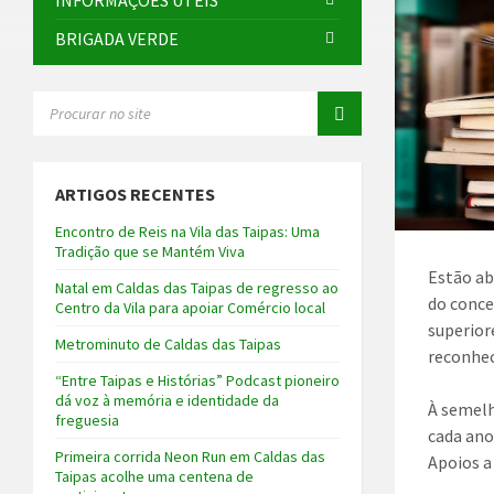
INFORMAÇÕES ÚTEIS
BRIGADA VERDE
SEARCH:
ARTIGOS RECENTES
Encontro de Reis na Vila das Taipas: Uma
Tradição que se Mantém Viva
Estão ab
Natal em Caldas das Taipas de regresso ao
do conce
Centro da Vila para apoiar Comércio local
superior
Metrominuto de Caldas das Taipas
reconhec
“Entre Taipas e Histórias” Podcast pioneiro
dá voz à memória e identidade da
À semelh
freguesia
cada ano
Primeira corrida Neon Run em Caldas das
Apoios a
Taipas acolhe uma centena de