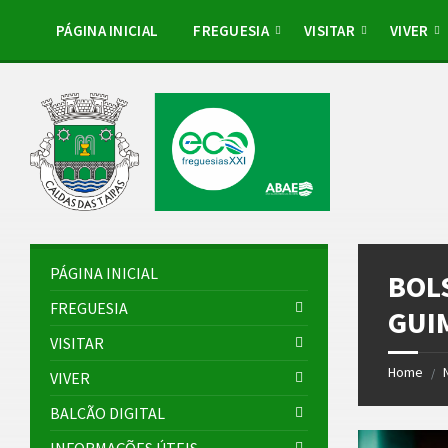
Skip
Skip
Skip
Skip
to
to
to
to
PÁGINA INICIAL
FREGUESIA
VISITAR
VIVER
content
left
right
footer
sidebar
sidebar
PÁGINA INICIAL
BOL
FREGUESIA
GUI
VISITAR
Home
/
VIVER
BALCÃO DIGITAL