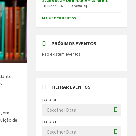
2026 ATA 2 – ORDINÁRIA – 27 ABRIL
18 Junho, 2026
1 anexo(s).
MAIS DOCUMENTOS
PRÓXIMOS EVENTOS
Não existem eventos
udantes
s
FILTRAR EVENTOS
DATA DE:
e, em
buição de
DATA ATÉ: