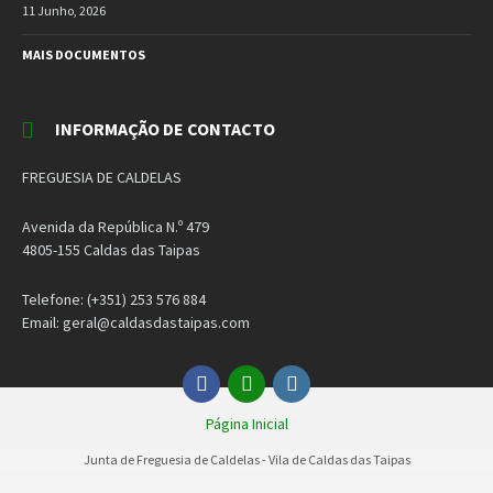
11 Junho, 2026
MAIS DOCUMENTOS
INFORMAÇÃO DE CONTACTO
FREGUESIA DE CALDELAS
Avenida da República N.º 479
4805-155 Caldas das Taipas
Telefone: (+351) 253 576 884
Email: geral@caldasdastaipas.com
Facebook
Email
Instagram
Página Inicial
Junta de Freguesia de Caldelas - Vila de Caldas das Taipas