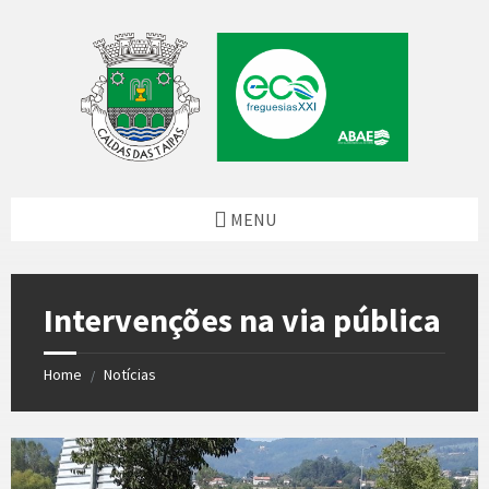
Skip
Skip
Skip
Skip
to
to
to
to
content
left
right
footer
sidebar
sidebar
MENU
Intervenções na via pública
Home
Notícias
/