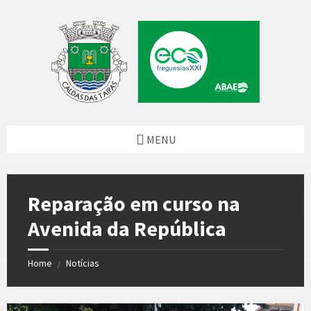
Skip
Skip
Skip
Skip
to
to
to
to
content
left
right
footer
sidebar
sidebar
MENU
Reparação em curso na
Avenida da República
Home
Notícias
/