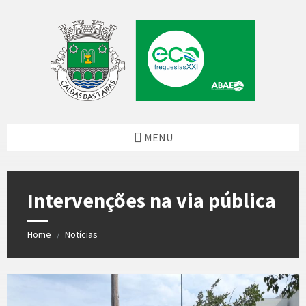
Skip
Skip
Skip
Skip
to
to
to
to
content
left
right
footer
sidebar
sidebar
MENU
Intervenções na via pública
Home
Notícias
/