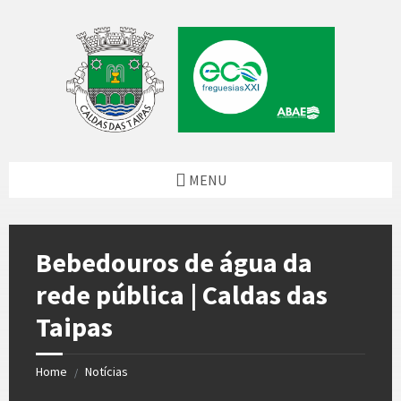
Skip
Skip
Skip
Skip
to
to
to
to
content
left
right
footer
sidebar
sidebar
MENU
Bebedouros de água da
rede pública | Caldas das
Taipas
Home
Notícias
/