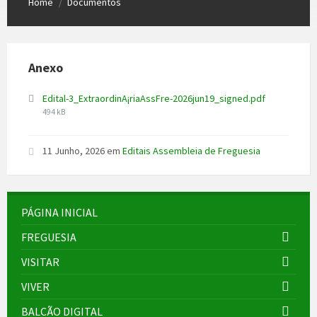
Home
Documentos
/
Anexo
File
Edital-3_ExtraordinA¡riaAssFre-2026jun19_signed.pdf
size:
494 kB
11 Junho, 2026
em
Editais Assembleia de Freguesia
PÁGINA INICIAL
FREGUESIA
VISITAR
VIVER
BALCÃO DIGITAL