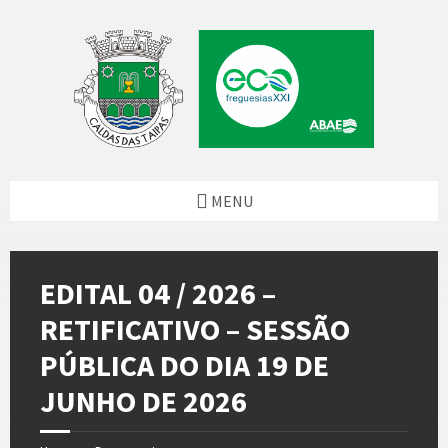
Skip
Skip
Skip
to
to
to
content
left
footer
sidebar
MENU
EDITAL 04 / 2026 –
RETIFICATIVO – SESSÃO
PÚBLICA DO DIA 19 DE
JUNHO DE 2026