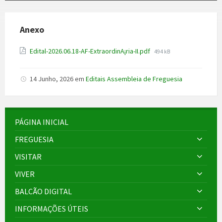
Anexo
File
Edital-2026.06.18-AF-ExtraordinA¡ria-II.pdf
494 kB
size:
14 Junho, 2026
em
Editais Assembleia de Freguesia
PÁGINA INICIAL
FREGUESIA
VISITAR
VIVER
BALCÃO DIGITAL
INFORMAÇÕES ÚTEIS