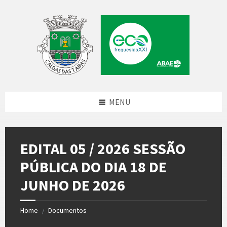
Skip
Skip
Skip
to
to
to
content
left
footer
sidebar
MENU
EDITAL 05 / 2026 SESSÃO
PÚBLICA DO DIA 18 DE
JUNHO DE 2026
Home
Documentos
/