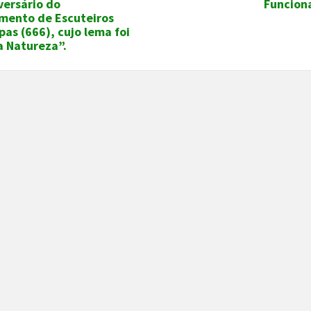
versário do
Funcio
mento de Escuteiros
pas (666), cujo lema foi
a Natureza”.