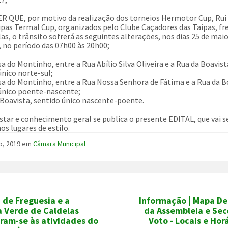
R QUE, por motivo da realização dos torneios Hermotor Cup, Rui
ipas Termal Cup, organizados pelo Clube Caçadores das Taipas, fr
as, o trânsito sofrerá as seguintes alterações, nos dias 25 de maio
, no período das 07h00 às 20h00;
sa do Montinho, entre a Rua Abílio Silva Oliveira e a Rua da Boavist
único norte-sul;
sa do Montinho, entre a Rua Nossa Senhora de Fátima e a Rua da B
único poente-nascente;
 Boavista, sentido único nascente-poente.
star e conhecimento geral se publica o presente EDITAL, que vai s
os lugares de estilo.
o, 2019
em
Câmara Municipal
 de Freguesia e a
Informação | Mapa De
a Verde de Caldelas
da Assembleia e Sec
ram-se às atividades do
Voto - Locais e Hor