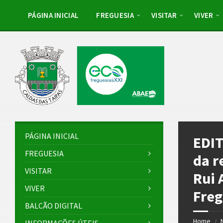
Skip
Skip
Skip
Skip
to
to
to
to
PÁGINA INICIAL
FREGUESIA
VISITAR
VIVER
content
left
right
footer
sidebar
sidebar
PÁGINA INICIAL
EDIT
FREGUESIA
da r
VISITAR
Rui 
VIVER
Freg
BALCÃO DIGITAL
Home
/