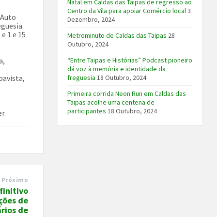
Natal em Caldas das Taipas de regresso ao
Centro da Vila para apoiar Comércio local
3
 Auto
Dezembro, 2024
eguesia
 e 1 e 15
Metrominuto de Caldas das Taipas
28
Outubro, 2024
“Entre Taipas e Histórias” Podcast pioneiro
a,
dá voz à memória e identidade da
freguesia
18 Outubro, 2024
oavista,
Primeira corrida Neon Run em Caldas das
Taipas acolhe uma centena de
participantes
18 Outubro, 2024
er
Próximo
finitivo
ções de
ários de