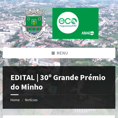
Skip
Skip
Skip
Skip
to
to
to
to
content
left
right
footer
sidebar
sidebar
MENU
EDITAL | 30º Grande Prémio
do Minho
Home
Notícias
/